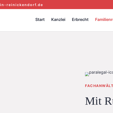
in-reinickendorf.de
Start
Kanzlei
Erbrecht
Familienr
FACHANWÄLT
Mit R