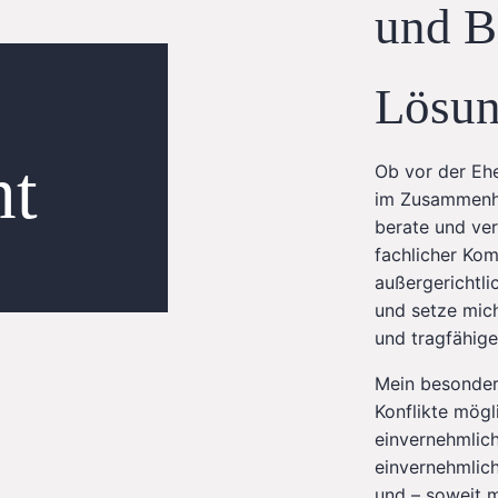
und B
Lösu
ht
Ob vor der Eh
im Zusammenha
berate und ver
fachlicher Kom
außergerichtli
und setze mich
und tragfähige
Mein besonder
Konflikte mögl
einvernehmlich 
einvernehmlich
und – soweit m