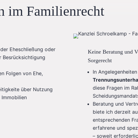
n im Familienrecht
 der Eheschließung oder
Keine Beratung und V
r Besrücksichtigung
Sorgerecht
In Angelegenheite
en Folgen von Ehe,
Trennungsunterha
diese Fragen im R
itigkeite über Nutzung
Scheidungsmandats 
 Immobilien
Beratung und Vert
biete ich derzeit a
entsprechenden Fra
erfahrene und spez
– soweit erforderl