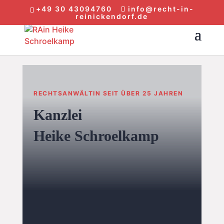
+49 30 43094760
info@recht-in-
reinickendorf.de
RECHTSANWÄLTIN SEIT ÜBER 25 JAHREN
Kanzlei
Heike Schroelkamp